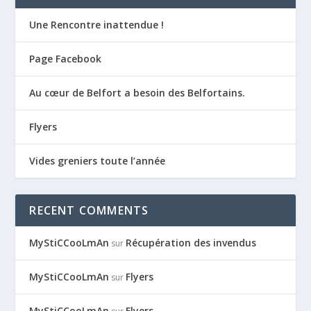
Une Rencontre inattendue !
Page Facebook
Au cœur de Belfort a besoin des Belfortains.
Flyers
Vides greniers toute l’année
RECENT COMMENTS
MyStiCCooLmAn
Récupération des invendus
sur
MyStiCCooLmAn
Flyers
sur
MyStiCCooLmAn
Flyers