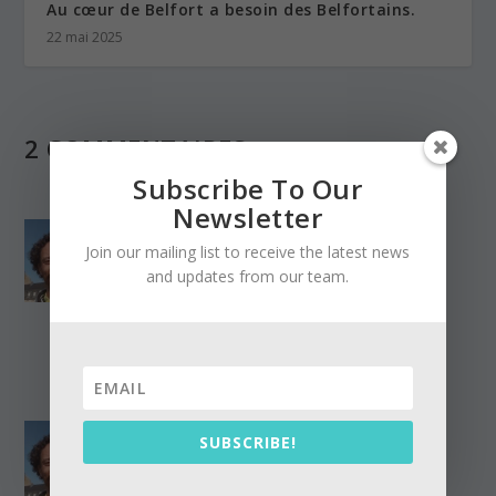
Au cœur de Belfort a besoin des Belfortains.
22 mai 2025
2 COMMENTAIRES
Subscribe To Our
Newsletter
MyStiCCooLmAn
sur 7
Join our mailing list to receive the latest news
février 2025 à 16h09
and updates from our team.
MàJ : Les flyers arriveront
demain chez moi.
RÉPONSE
MyStiCCooLmAn
sur 10
SUBSCRIBE!
février 2025 à 6h18
J’ai commencé la distribution