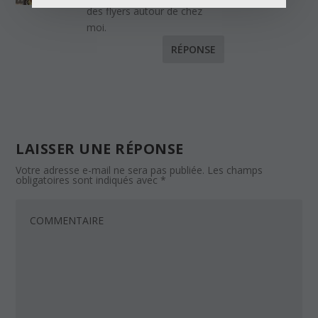
des flyers autour de chez
moi.
RÉPONSE
LAISSER UNE RÉPONSE
Votre adresse e-mail ne sera pas publiée.
Les champs
obligatoires sont indiqués avec
*