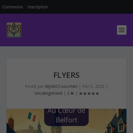
Connexion
Inscription
FLYERS
Posté par
MyStiCCooLmAn
|
Fév 5, 2025
|
Uncategorized
|
2
|