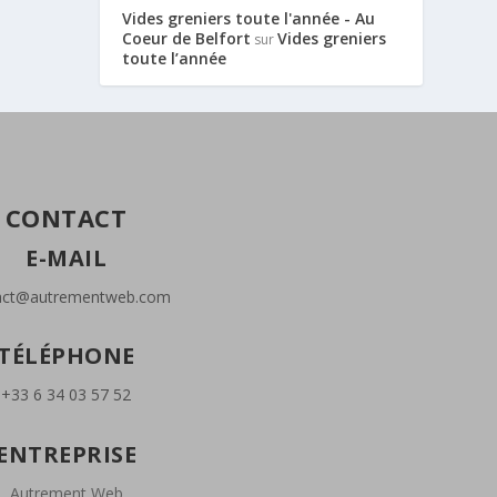
Vides greniers toute l'année - Au
Coeur de Belfort
Vides greniers
sur
toute l’année
CONTACT
E-MAIL
act@autrementweb.com
TÉLÉPHONE
+33 6 34 03 57 52
ENTREPRISE
Autrement Web