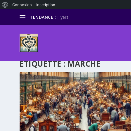
À
Connexion
Inscription
propos
TENDANCE :
Flyers
de
WordPress
ÉTIQUETTE :
MARCHÉ