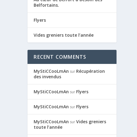
Belfortains.
Flyers
Vides greniers toute l’année
RECENT COMMENTS
MyStiCCooLmAn
Récupération
sur
des invendus
MyStiCCooLmAn
Flyers
sur
MyStiCCooLmAn
Flyers
sur
MyStiCCooLmAn
Vides greniers
sur
toute l’année