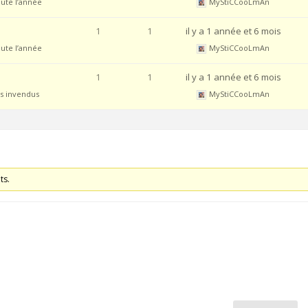
oute l’année
MyStiCCooLmAn
1
1
il y a 1 année et 6 mois
oute l’année
MyStiCCooLmAn
1
1
il y a 1 année et 6 mois
s invendus
MyStiCCooLmAn
ts.