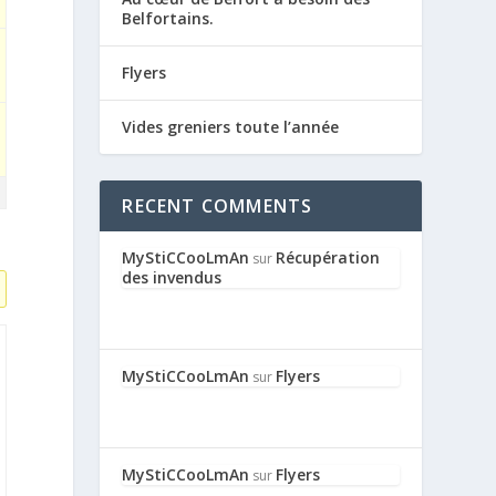
Belfortains.
Flyers
Vides greniers toute l’année
RECENT COMMENTS
MyStiCCooLmAn
Récupération
sur
des invendus
MyStiCCooLmAn
Flyers
sur
MyStiCCooLmAn
Flyers
sur