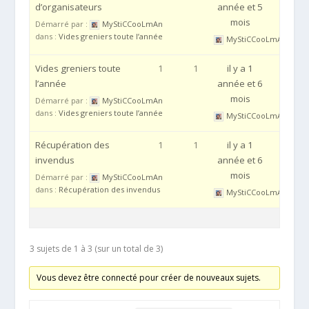
d’organisateurs
année et 5
mois
Démarré par :
MyStiCCooLmAn
dans :
Vides greniers toute l’année
MyStiCCooLmAn
Vides greniers toute
1
1
il y a 1
l’année
année et 6
mois
Démarré par :
MyStiCCooLmAn
dans :
Vides greniers toute l’année
MyStiCCooLmAn
Récupération des
1
1
il y a 1
invendus
année et 6
mois
Démarré par :
MyStiCCooLmAn
dans :
Récupération des invendus
MyStiCCooLmAn
3 sujets de 1 à 3 (sur un total de 3)
Vous devez être connecté pour créer de nouveaux sujets.